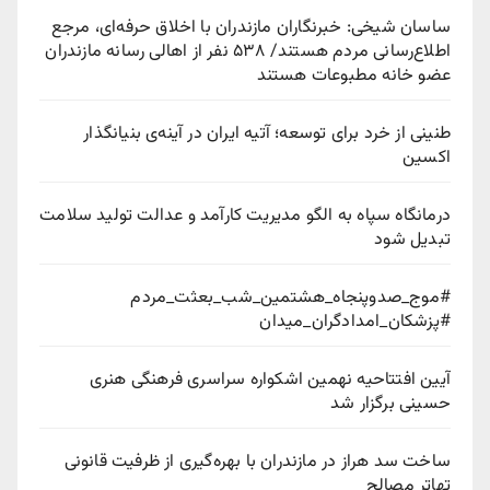
ساسان شیخی: خبرنگاران مازندران با اخلاق حرفه‌ای، مرجع
اطلاع‌رسانی مردم هستند/ ۵۳۸ نفر از اهالی رسانه مازندران
عضو خانه مطبوعات هستند
طنینی از خرد برای توسعه؛ آتیه ایران در آینه‌ی بنیانگذار
اکسین
درمانگاه سپاه به الگو مدیریت کارآمد و عدالت تولید سلامت
تبدیل شود
#موج_صدوپنجاه_هشتمین_شب_بعثت_مردم
#پزشکان_امدادگران_میدان
آیین افتتاحیه نهمین اشکواره سراسری فرهنگی هنری
حسینی برگزار شد
ساخت سد هراز در مازندران با بهره‌گیری از ظرفیت قانونی
تهاتر مصالح