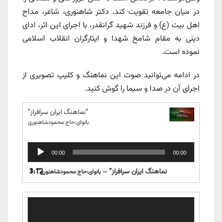
در میان جامعه تقویت کند. دکتر شاهنوری، شاعر، مداح
اهل بیت (ع) و فرزند شهید گرانقدر، با اجرای این اثر، ادای
دینی به مقام شامخ شهدا و ایثارگران انقلاب اسلامی
نموده است.
در ادامه می‌توانید صوت این نماهنگ و کلیپ تصویری از
اجرای آن در صدا و سیما را گوش کنید.
“نماهنگ ایران سرافراز”
بانوای:حاج محمودشاهنوری
پخش‌کننده
00:00
00:00
صوت
“نماهنگ ایران سرافراز”
1.
3:12
— بانوای:حاج محمودشاهنوری
نمایشگر
ویدیو