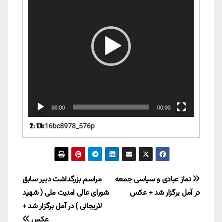
00:00
00:00
1.
2:11
0x16bc8978_576p
راهبری
نماز عبادی و سیاسی جمعه
مراسم بزرگداشت دبیر سابق
در آمل برگزار شد + عکس
شورای عالی امنیت ملی ( شهید
نوشته
لاریجانی ) در آمل برگزار شد +
عکس