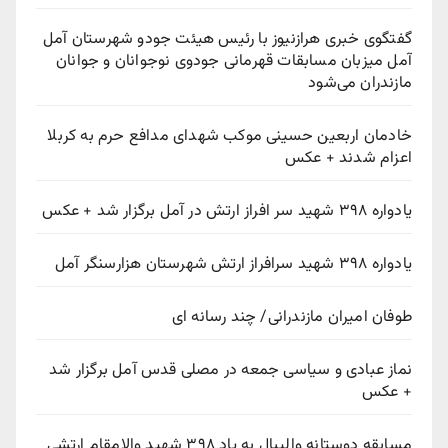
گفتگوی خبری هرازنیوز با رئیس هیئت جودو شهرستان آمل
آمل میزبان مسابقات قهرمانی جودوی نوجوانان و جوانان
مازندران می‌شود
خادمان اربعین حسینی موکب شهدای مدافع حرم به کربلا
اعزام شدند + عکس
یادواره ۳۹۸ شهید سر افراز ارتش در آمل برگزار شد + عکس
یادواره ۳۹۸ شهید سرافراز ارتش شهرستان هزارسنگر آمل
طوفان امیران مازندرانی/ چند رسانه ای
نماز عبادی و سیاسی جمعه در مصلی قدس آمل برگزار شد
+ عکس
مسابقه دوستانه والیبال به یاد ۳۹۸ شهید والامقام ارتشی