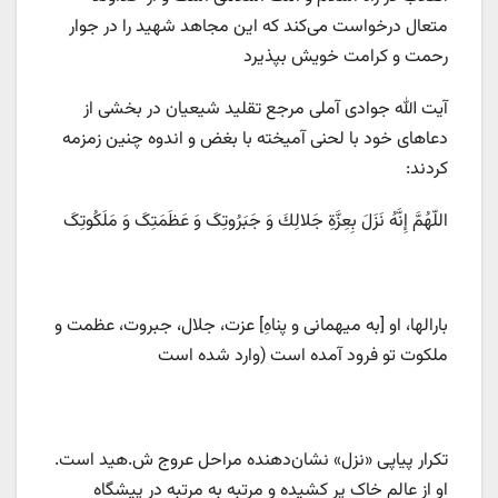
متعال درخواست می‌کند که این مجاهد شهید را در جوار
رحمت و کرامت خویش بپذیرد
آیت الله جوادی آملی مرجع تقلید شیعیان در بخشی از
دعاهای خود با لحنی آمیخته با بغض و اندوه چنین زمزمه
کردند:
اللّهُمَّ إِنَّهُ نَزَلَ بِعِزَّةِ جَلالِكَ وَ جَبَرُوتِکَ وَ عَظَمَتِکَ وَ مَلَکُوتِکَ
بارالها، او [به میهمانی و پناهِ] عزت، جلال، جبروت، عظمت و
ملکوت تو فرود آمده است (وارد شده است
تکرار پیاپی «نزل» نشان‌دهنده مراحل عروج ش.هید است.
او از عالم خاک پر کشیده و مرتبه به مرتبه در پیشگاه