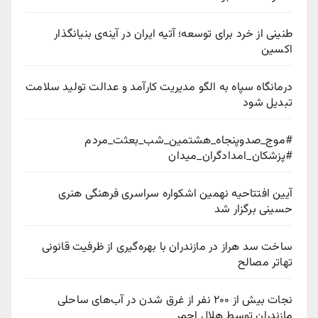
طنینی از خرد برای توسعه؛ آتیه ایران در آینه‌ی بنیانگذار
اکسین
درمانگاه سپاه به الگو مدیریت کارآمد و عدالت تولید سلامت
تبدیل شود
#موج_صدوپنجاه_هشتمین_شب_بعثت_مردم
#پزشکان_امدادگران_میدان
آیین افتتاحیه نهمین اشکواره سراسری فرهنگی هنری
حسینی برگزار شد
ساخت سد هراز در مازندران با بهره‌گیری از ظرفیت قانونی
تهاتر مصالح
نجات بیش از ۲۰۰ نفر از غرق شدن در آب‌های ساحلی
مازندران توسط هلال احمر