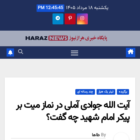
Ski
یکشنبه ۱۸ مرداد ۱۴۰۵
12:45:46 PM
t
conten
برگزیده
تیتر یک هراز
چند رسانه ای
آیت الله جوادی آملی در نماز میت بر
پیکر امام شهید چه گفت؟
By
طاها