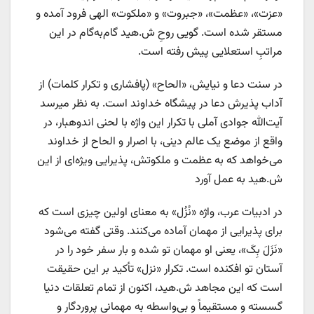
«عزت»، «عظمت»، «جبروت» و «ملکوت» الهی فرود آمده و
مستقر شده است. گویی روحِ ش.هید گام‌به‌گام در این
مراتبِ استعلایی پیش رفته است.
در سنت دعا و نیایش، «الحاح» (پافشاری و تکرار کلمات) از
آداب پذیرش دعا در پیشگاه خداوند است. به نظر میرسد
آیت‌الله جوادی آملی با تکرار این واژه با لحنی اندوهبار، در
واقع از موضع یک عالم دینی، با اصرار و الحاح از خداوند
می‌خواهد که به عظمت و ملکوتش، پذیرایی ویژه‌ای از این
ش.هید به عمل آورد
در ادبیات عرب، واژه «نُزُل» به معنای اولین چیزی است که
برای پذیرایی از مهمان آماده می‌کنند. وقتی گفته می‌شود
«نَزَلَ بِکَ»، یعنی او مهمان تو شده و بار سفر خود را در
آستان تو افکنده است. تکرار «نزل» تأکید بر این حقیقت
است که این مجاهد ش.هید، اکنون از تمام تعلقات دنیا
گسسته و مستقیماً و بی‌واسطه به مهمانی پروردگار و