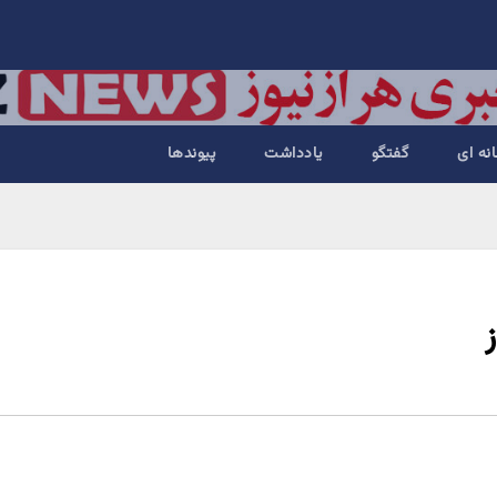
نه ای
گفتگو
یادداشت
پیوندها