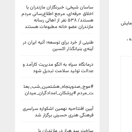
ساسان شیخی: خبرنگاران مازندران با
اخلاق حرفه‌ای، مرجع اطلاع‌رسانی مردم
هستند/ ۵۳۸ نفر از اهالی رسانه
زمايش
مازندران عضو خانه مطبوعات هستند
 ،
طنینی از خرد برای توسعه؛ آتیه ایران در
آینه‌ی بنیانگذار اکسین
درمانگاه سپاه به الگو مدیریت کارآمد و
عدالت تولید سلامت تبدیل شود
#موج_صدوپنجاه_هشتمین_شب_بعث
ت_مردم #پزشکان_امدادگران_میدان
آیین افتتاحیه نهمین اشکواره سراسری
فرهنگی هنری حسینی برگزار شد
ساخت سد هراز در مازندران با