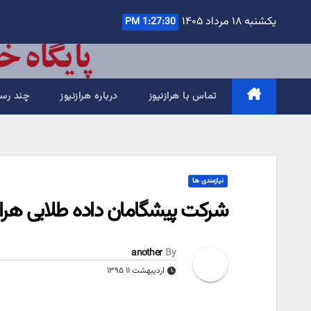
Ski
یکشنبه ۱۸ مرداد ۱۴۰۵
1:27:31 PM
t
conten
تماس با هرازنیوز
درباره هرازنیوز
چند رسا
نیازمندی ها
شرکت پیشگامان داده طلایی هراز
another
By
اردیبهشت ۱۱ ۱۳۹۵