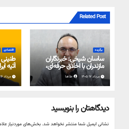
Related Post
برگزیده
اقتصادی
ساسان شیخی: خبرنگاران
طنینی ا
مازندران با اخلاق حرفه‌ای،
آتیه ایر
مرجع اطلاع‌رسانی مردم
اکسین
مرداد ۱۷ ۱۴۰۵
طاها
مرداد ۱۶ ۱۴۰۵
هستند/ ۵۳۸ نفر از اهالی
رسانه مازندران عضو خانه
مطبوعات هستند
دیدگاهتان را بنویسید
نشانی ایمیل شما منتشر نخواهد شد.
بخش‌های موردنیاز علام