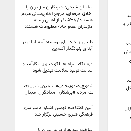
ساسان شیخی: خبرنگاران مازندران با
اخلاق حرفه‌ای، مرجع اطلاع‌رسانی مردم
ت:
هستند/ ۵۳۸ نفر از اهالی رسانه
ا با
مازندران عضو خانه مطبوعات هستند
طنینی از خرد برای توسعه؛ آتیه ایران در
ت:
آینه‌ی بنیانگذار اکسین
ایش
ع
درمانگاه سپاه به الگو مدیریت کارآمد و
عدالت تولید سلامت تبدیل شود
ما
#موج_صدوپنجاه_هشتمین_شب_بعث
کل
ت_مردم #پزشکان_امدادگران_میدان
آیین افتتاحیه نهمین اشکواره سراسری
ران
فرهنگی هنری حسینی برگزار شد
ساخت سد هراز در مازندران با