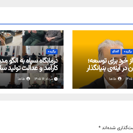
برگزیده
گفتگو
برگزیده
ز خرد برای توسعه؛
درمانگاه سپاه به الگو مد
ان در آینه‌ی بنیانگذار
کارآمد و عدالت تولید س
تبدیل شود
طاها
مرداد ۱۶ ۱۴۰۵
طاها
ت‌گذاری شده‌اند
*