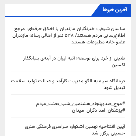
آخرین خبرها
ساسان شیخی: خبرنگاران مازندران با اخلاق حرفه‌ای، مرجع
اطلاع‌رسانی مردم هستند/ ۵۳۸ نفر از اهالی رسانه مازندران
عضو خانه مطبوعات هستند
طنینی از خرد برای توسعه؛ آتیه ایران در آینه‌ی بنیانگذار
اکسین
درمانگاه سپاه به الگو مدیریت کارآمد و عدالت تولید سلامت
تبدیل شود
#موج_صدوپنجاه_هشتمین_شب_بعثت_مردم
#پزشکان_امدادگران_میدان
آیین افتتاحیه نهمین اشکواره سراسری فرهنگی هنری
حسینی برگزار شد