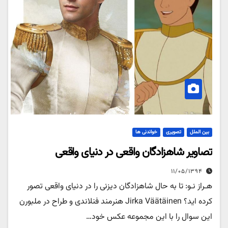
بین الملل
تصویری
خواندنی ها
تصاویر شاهزادگان واقعی در دنیای واقعی
۱۱/۰۵/۱۳۹۴
هـراز نـو: تا به حال شاهزادگان دیزنی را در دنیای واقعی تصور
کرده اید؟ Jirka Väätäinen هنرمند فنلاندی و طراح در ملبورن
این سوال را با این مجموعه عکس خود…