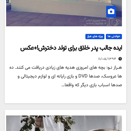
خواندنی ها
ویژه های هراز
ایده جالب پدر خلاق برای تولد دخترش!+عکس
۱۱/۰۵/۱۳۹۴
هـراز نـو: بچه های امروزی هدیه های زیادی دریافت می کنند. ده
ها عروسک، صدها DVD و بازی رایانه ای و لوازم دیجیتالی و
صدها اسباب بازی دیگر که واقعا…