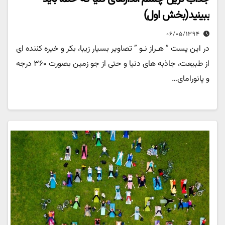
ببینید(بخش اول)
۰۶/۰۵/۱۳۹۴
در این پست ” هـراز نـو ” تصاویر بسیار زیبا، بکر و خیره کننده ای
از طبیعت، جاذبه های دنیا و حتی از جو زمین بصورت ۳۶۰ درجه
و پانورامای…