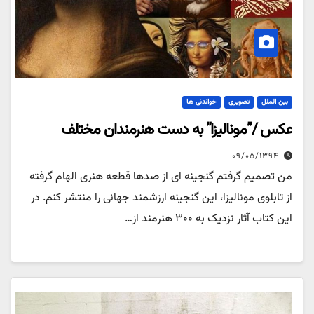
بین الملل
تصویری
خواندنی ها
عکس /”مونالیزا” به دست هنرمندان مختلف
۰۹/۰۵/۱۳۹۴
من تصمیم گرفتم گنجینه ای از صدها قطعه هنری الهام گرفته
از تابلوی مونالیزا، این گنجینه ارزشمند جهانی را منتشر کنم. در
این کتاب آثار نزدیک به ۳۰۰ هنرمند از…