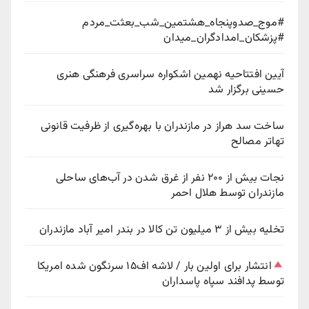
#موج_صدوپنجاه_هشتمین_شب_بعثت_مردم
#پزشکان_امدادگران_میدان
آیین افتتاحیه نهمین اشکواره سراسری فرهنگی هنری
حسینی برگزار شد
ساخت سد هراز در مازندران با بهره‌گیری از ظرفیت قانونی
تهاتر مصالح
نجات بیش از ۲۰۰ نفر از غرق شدن در آب‌های ساحلی
مازندران توسط هلال احمر
تخلیه بیش از ۳ میلیون تن کالا در بندر امیر آباد مازندران
انتشار برای اولین بار / لاشه اف۱۵ سرنگون شده امریکا
توسط پدافند سپاه پاسداران