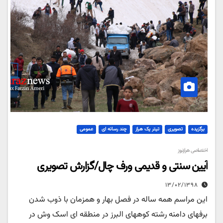
برگزیده
تصویری
تیتر یک هراز
چند رسانه ای
عمومی
اختصاصی هرازنیوز
آیین سنتی و قدیمی ورف چال/گزارش تصویری
۱۳/۰۲/۱۳۹۸
این مراسم همه ساله در فصل بهار و همزمان با ذوب شدن
برفهای دامنه رشته کوههای البرز در منطقه ای اسک وش در