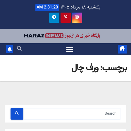
Ski
یکشنبه ۱۸ مرداد ۱۴۰۵
2:31:20 AM
t
conten
برچسب:
ورف چال