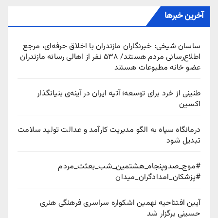
آخرین خبرها
ساسان شیخی: خبرنگاران مازندران با اخلاق حرفه‌ای، مرجع
اطلاع‌رسانی مردم هستند/ ۵۳۸ نفر از اهالی رسانه مازندران
عضو خانه مطبوعات هستند
طنینی از خرد برای توسعه؛ آتیه ایران در آینه‌ی بنیانگذار
اکسین
درمانگاه سپاه به الگو مدیریت کارآمد و عدالت تولید سلامت
تبدیل شود
#موج_صدوپنجاه_هشتمین_شب_بعثت_مردم
#پزشکان_امدادگران_میدان
آیین افتتاحیه نهمین اشکواره سراسری فرهنگی هنری
حسینی برگزار شد